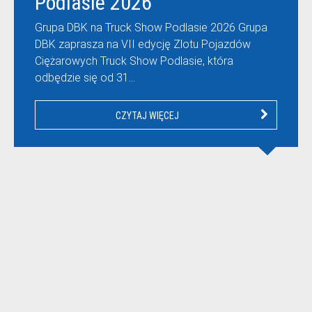
Podlasie 2026
Grupa DBK na Truck Show Podlasie 2026 Grupa
DBK zaprasza na VII edycję Zlotu Pojazdów
Ciężarowych Truck Show Podlasie, która
odbędzie się od 31…
CZYTAJ WIĘCEJ