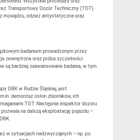
i personelu. Wszystkie procedury oraz
zez Transportowy Dozór Techniczny (TDT).
z mosiądzu, odzież antystatyczna oraz
owiązkowym badaniom prowadzonym przez
ja zewnętrzna oraz próba szczelności
czne są bardziej zaawansowane badania, w tym
py DBK w Rudzie Śląskiej, jest
m.in. demontaż osłon zbiorników, ich
ymaganiami TDT. Następnie inspektor dozoru
pozwala na dalszą eksploatację pojazdu –
 DBK.
eż w sytuacjach nadzwyczajnych – np. po