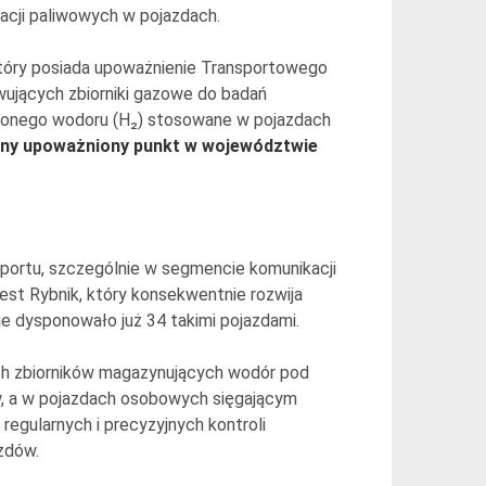
lacji paliwowych w pojazdach.
 który posiada upoważnienie Transportowego
ujących zbiorniki gazowe do badań
rężonego wodoru (H₂) stosowane w pojazdach
dyny upoważniony punkt w województwie
portu, szczególnie w segmencie komunikacji
est Rybnik, który konsekwentnie rozwija
e dysponowało już 34 takimi pojazdami.
h zbiorników magazynujących wodór pod
, a w pojazdach osobowych sięgającym
egularnych i precyzyjnych kontroli
zdów.