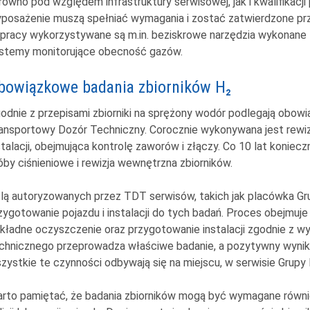
równo pod względem infrastruktury serwisowej, jak i kwalifikacj
posażenie muszą spełniać wymagania i zostać zatwierdzone pr
pracy wykorzystywane są m.in. beziskrowe narzędzia wykonane 
stemy monitorujące obecność gazów.
bowiązkowe badania zbiorników H₂
odnie z przepisami zbiorniki na sprężony wodór podlegają ob
ansportowy Dozór Techniczny. Corocznie wykonywana jest rewiz
stalacji, obejmująca kontrolę zaworów i złączy. Co 10 lat konie
óby ciśnieniowe i rewizja wewnętrzna zbiorników.
lą autoryzowanych przez TDT serwisów, takich jak placówka Gru
zygotowanie pojazdu i instalacji do tych badań. Proces obejmuje 
kładne oczyszczenie oraz przygotowanie instalacji zgodnie z w
chnicznego przeprowadza właściwe badanie, a pozytywny wynik 
zystkie te czynności odbywają się na miejscu, w serwisie Grupy
rto pamiętać, że badania zbiorników mogą być wymagane równi