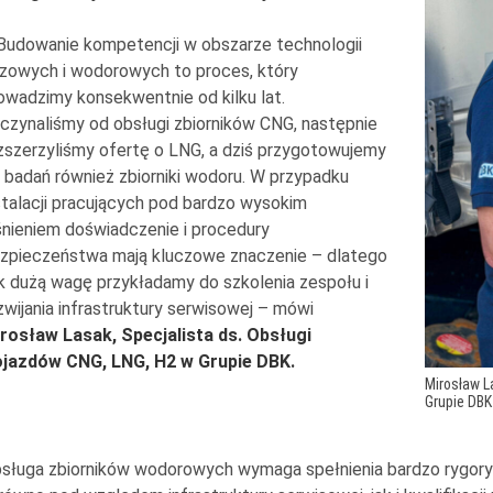
Budowanie kompetencji w obszarze technologii
zowych i wodorowych to proces, który
owadzimy konsekwentnie od kilku lat.
czynaliśmy od obsługi zbiorników CNG, następnie
zszerzyliśmy ofertę o LNG, a dziś przygotowujemy
 badań również zbiorniki wodoru. W przypadku
stalacji pracujących pod bardzo wysokim
śnieniem doświadczenie i procedury
zpieczeństwa mają kluczowe znaczenie – dlatego
k dużą wagę przykładamy do szkolenia zespołu i
zwijania infrastruktury serwisowej – mówi
rosław Lasak, Specjalista ds. Obsługi
jazdów CNG, LNG, H2 w Grupie DBK.
Mirosław L
Grupie DBK
sługa zbiorników wodorowych wymaga spełnienia bardzo rygor