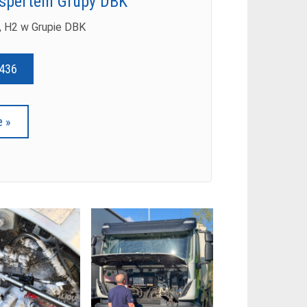
ekspertem Grupy DBK
, H2 w Grupie DBK
 436
e »