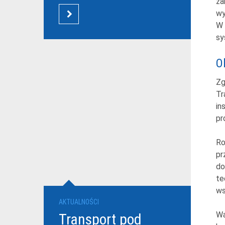
za
wy
CZYTAJ WIĘCEJ
W 
sy
O
Zg
Tr
in
pr
Ro
pr
do
te
ws
AKTUALNOŚCI
Wa
Transport pod