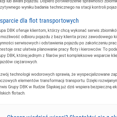
lizji lub awarii pojazdu. Dopiero potwierdzenie sprawności zbior
zytywnego wyniku badania technicznego na stacji kontroli poja
sparcie dla flot transportowych
upa DBK oferuje klientom, którzy chcą wykonać serwis zbiornik
 możliwość odbioru pojazdu z bazy klienta przez zawodowego k
ynności serwisowych i odstawienia pojazdu po zakończeniu prac
zestoje oraz ułatwia planowanie pracy floty i kierowców. To podej
upy DBK, której jednym z filarów jest kompleksowe wsparcie kl
jazdów ciężarowych.
zwój technologii wodorowych sprawia, że wyspecjalizowane zap
uczowych elementów transformacji transportu. Dzięki rozwija
rwis Grupy DBK w Rudzie Śląskiej już dziś wspiera bezpieczną
lskich flotach.