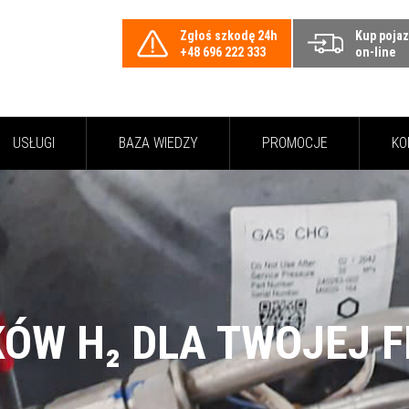
Zgłoś szkodę 24h
Kup poja
+48 696 222 333
on-line
USŁUGI
BAZA WIEDZY
PROMOCJE
KO