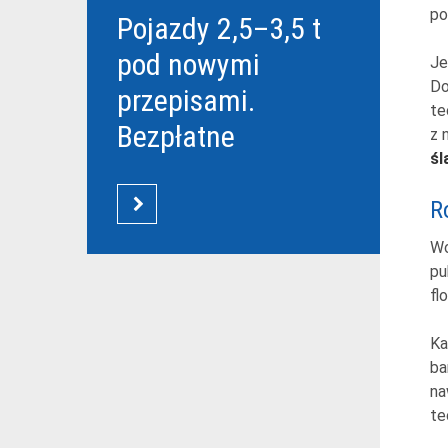
po
Pojazdy 2,5–3,5 t
pod nowymi
Je
Do
przepisami.
te
Bezpłatne
z 
śl
szkolenia Grupy
DBK dla
R
CZYTAJ WIĘCEJ
przewoźników
Wo
pu
fl
Ka
ba
na
te