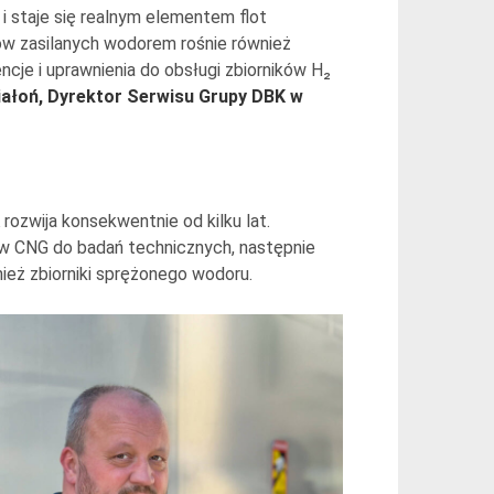
 staje się realnym elementem flot
ów zasilanych wodorem rośnie również
cje i uprawnienia do obsługi zbiorników H₂
iałoń, Dyrektor Serwisu Grupy DBK w
ozwija konsekwentnie od kilku lat.
w CNG do badań technicznych, następnie
nież zbiorniki sprężonego wodoru.