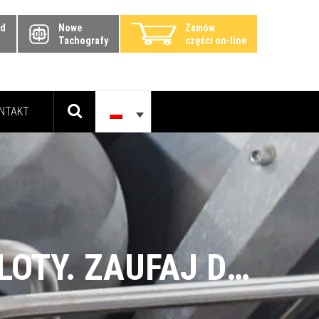
zd
Nowe
Zamów
Tachografy
części on-line
NTAKT
SERWIS ZBIORNIKÓW H₂ DLA TWOJEJ FLOTY. ZAUFAJ DOŚWIADCZENIU GRUPY DBK