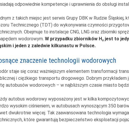
siadają odpowiednie kompetencje i uprawnienia do obsługi insta
dnym z takich miejsc jest serwis Grupy DBK w Rudzie Śląskiej,
zoru Technicznego (TDT) do wykonywania czynności przygotow
chnicznych. Obejmuje to instalacje CNG, LNG oraz zbiorniki sp
napędem wodorowym.
W przypadku zbiorników H₂ jest to je
ąskim i jeden z zaledwie kilkunastu w Polsce.
osnące znaczenie technologii wodorowych
dór staje się coraz ważniejszym elementem transformacji trans
blicznej i ciężkiego transportu drogowego. Dobrym przykładem j
otę autobusów wodorowych – w najbliższym czasie miasto będzi
żdy autobus wodorowy wyposażony jest w kilka kompozytowyc
rdzo wysokim ciśnieniem, w autobusach wynoszącym 350 barów
wet dwukrotnie więcej. Tak zaawansowana technologia wymaga r
chnicznych, które gwarantują bezpieczeństwo eksploatacji poja