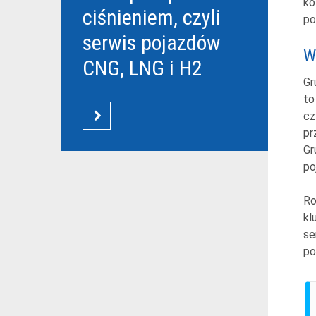
ko
ciśnieniem, czyli
po
serwis pojazdów
W
CNG, LNG i H2
Gr
to
cz
CZYTAJ WIĘCEJ
pr
Gr
po
Ro
kl
se
po