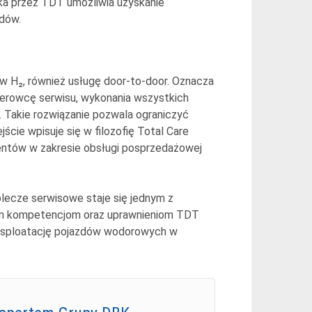
nika przez TDT umożliwia uzyskanie
zdów.
ów H₂, również usługę door-to-door. Oznacza
ierowcę serwisu, wykonania wszystkich
. Takie rozwiązanie pozwala ograniczyć
ście wpisuje się w filozofię Total Care
ientów w zakresie obsługi posprzedażowej
lecze serwisowe staje się jednym z
nym kompetencjom oraz uprawnieniom TDT
 eksploatację pojazdów wodorowych w