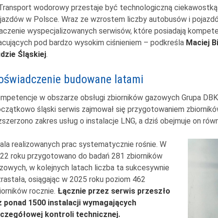
Transport wodorowy przestaje być technologiczną ciekawostką i
jazdów w Polsce. Wraz ze wzrostem liczby autobusów i pojazd
aczenie wyspecjalizowanych serwisów, które posiadają kompeten
acujących pod bardzo wysokim ciśnieniem – podkreśla
Maciej B
dzie Śląskiej
.
oświadczenie budowane latami
mpetencje w obszarze obsługi zbiorników gazowych Grupa DBK r
czątkowo śląski serwis zajmował się przygotowaniem zbiornikó
zszerzono zakres usług o instalacje LNG, a dziś obejmuje on rów
ala realizowanych prac systematycznie rośnie. W
22 roku przygotowano do badań 281 zbiorników
zowych, w kolejnych latach liczba ta sukcesywnie
rastała, osiągając w 2025 roku poziom 462
iorników rocznie.
Łącznie przez serwis przeszło
ż ponad 1500 instalacji wymagających
czegółowej kontroli technicznej.