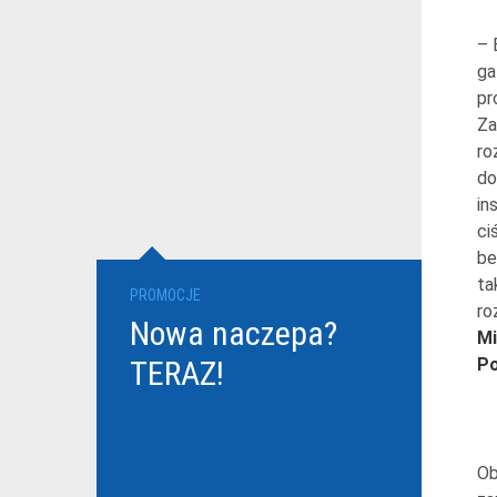
– 
ga
pr
Za
ro
do
in
ci
be
ta
PROMOCJE
ro
Nowa naczepa?
Mi
TERAZ!
Po
Ob