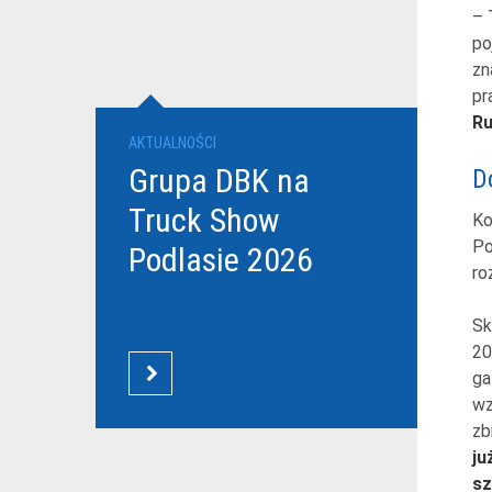
– 
po
zn
pr
Ru
AKTUALNOŚCI
Grupa DBK na
D
Truck Show
Ko
Po
Podlasie 2026
ro
Sk
20
ga
CZYTAJ WIĘCEJ
wz
zb
ju
sz