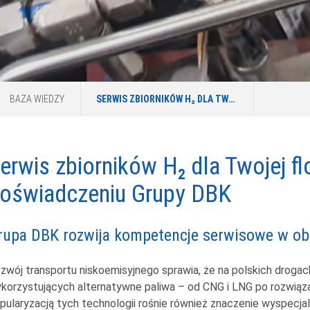
BAZA WIEDZY
SERWIS ZBIORNIKÓW H₂ DLA TWOJEJ FLOTY. ZAUFAJ DOŚWIADCZENIU GRUPY DBK
erwis zbiorników H₂ dla Twojej flo
oświadczeniu Grupy DBK
rupa DBK rozwija kompetencje serwisowe w ob
zwój transportu niskoemisyjnego sprawia, że na polskich drogac
korzystujących alternatywne paliwa – od CNG i LNG po rozwiąza
pularyzacją tych technologii rośnie również znaczenie wyspecj