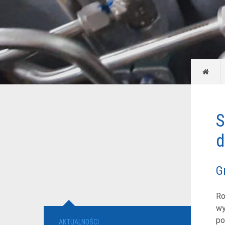
S
d
G
Ro
wy
po
AKTUALNOŚCI