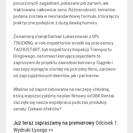
poruszonych zagadnień, pokazane pół żartem, ale
traktowane całkowicie serio. Różnorodność tematów
podana została w niestandardowej formule, która łączy
praktyczne podejście z dużą dawką humoru.
Za kamerą stanął Damian Łukaszewski z DPL
TRUCKING, w role inspektorów wcielili się pracownicy
TACHOSTART, byli inspektorzy Inspekcji Transportu
Drogowego, natomiast kierujący pojazdami to
zaproszeni do projektu zawodowi kierowcy. Ciągniki i
naczepy wynajęte zostały na potrzeby filmu, zarówno
od zaprzyjaźnionych klientów, jak i partnerów.
Właśnie od zapotrzebowania na naczepę-chłodnię,
którą wypożyczyliśmy na plan filmowy od DBK Rental,
zaczęła się nasza współpraca podczas produkcji
serialu. Ciekawi efektów?
Już teraz zapraszamy na premierowy
Odcinek 1:
Wydruki Łysego >>