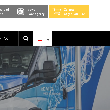
pojazd
Nowe
Zamów
ine
Tachografy
części on-line
NTAKT