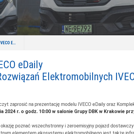
PREZENTACJA MODELU IVECO EDAILY
ECO eDaily
ozwiązań Elektromobilnych IVE
zyt zaprosić na prezentację modelu IVECO eDaily oraz Kompl
a 2024 r. o godz. 10:00 w salonie Grupy DBK w Krakowie przy
okazję poznać wszechstronny i zeroemisyjny pojazd dostawczy 
tnym elementem ekosystemu elektromobilnego jest także infras