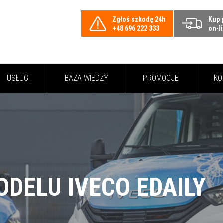
Zgłoś szkodę 24h
Kup 
+48 696 222 333
on-l
USŁUGI
BAZA WIEDZY
PROMOCJE
KO
DELU IVECO EDAILY