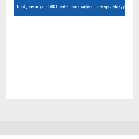
Następny artykuł: DBK Used – coraz większa sieć sprzedaży pojazd