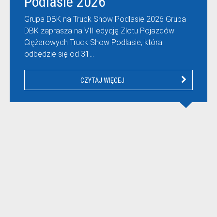
Podlasie 2026
Grupa DBK na Truck Show Podlasie 2026 Grupa
DBK zaprasza na VII edycję Zlotu Pojazdów
Ciężarowych Truck Show Podlasie, która
odbędzie się od 31…
CZYTAJ WIĘCEJ