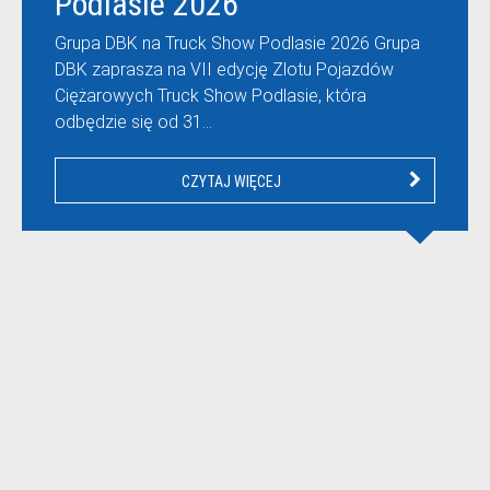
Podlasie 2026
Grupa DBK na Truck Show Podlasie 2026 Grupa
DBK zaprasza na VII edycję Zlotu Pojazdów
Ciężarowych Truck Show Podlasie, która
odbędzie się od 31…
CZYTAJ WIĘCEJ