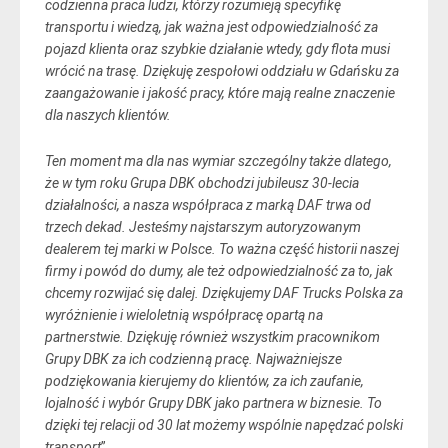
codzienna praca ludzi, którzy rozumieją specyfikę
transportu i wiedzą, jak ważna jest odpowiedzialność za
pojazd klienta oraz szybkie działanie wtedy, gdy flota musi
wrócić na trasę. Dziękuję zespołowi oddziału w Gdańsku za
zaangażowanie i jakość pracy, które mają realne znaczenie
dla naszych klientów.
Ten moment ma dla nas wymiar szczególny także dlatego,
że w tym roku Grupa DBK obchodzi jubileusz 30-lecia
działalności, a nasza współpraca z marką DAF trwa od
trzech dekad. Jesteśmy najstarszym autoryzowanym
dealerem tej marki w Polsce. To ważna część historii naszej
firmy i powód do dumy, ale też odpowiedzialność za to, jak
chcemy rozwijać się dalej. Dziękujemy DAF Trucks Polska za
wyróżnienie i wieloletnią współpracę opartą na
partnerstwie. Dziękuję również wszystkim pracownikom
Grupy DBK za ich codzienną pracę. Najważniejsze
podziękowania kierujemy do klientów, za ich zaufanie,
lojalność i wybór Grupy DBK jako partnera w biznesie. To
dzięki tej relacji od 30 lat możemy wspólnie napędzać polski
transport
”.