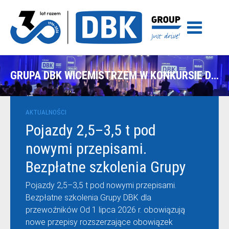
GRUPA DBK WICEMISTRZEM W KONKURSIE DEALER ROKU DAF 2026
AKTUALNOŚCI
Pojazdy 2,5–3,5 t pod
nowymi przepisami.
Bezpłatne szkolenia Grupy
DBK dla przewoźników
Pojazdy 2,5–3,5 t pod nowymi przepisami.
Bezpłatne szkolenia Grupy DBK dla
przewoźników Od 1 lipca 2026 r. obowiązują
nowe przepisy rozszerzające obowiązek