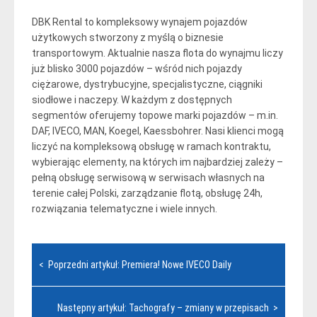
DBK Rental to kompleksowy wynajem pojazdów
użytkowych stworzony z myślą o biznesie
transportowym. Aktualnie nasza flota do wynajmu liczy
już blisko 3000 pojazdów – wśród nich pojazdy
ciężarowe, dystrybucyjne, specjalistyczne, ciągniki
siodłowe i naczepy. W każdym z dostępnych
segmentów oferujemy topowe marki pojazdów – m.in.
DAF, IVECO, MAN, Koegel, Kaessbohrer. Nasi klienci mogą
liczyć na kompleksową obsługę w ramach kontraktu,
wybierając elementy, na których im najbardziej zależy –
pełną obsługę serwisową w serwisach własnych na
terenie całej Polski, zarządzanie flotą, obsługę 24h,
rozwiązania telematyczne i wiele innych.
Nawigacja
< Poprzedni artykuł: Premiera! Nowe IVECO Daily
wpisu
Następny artykuł: Tachografy – zmiany w przepisach >