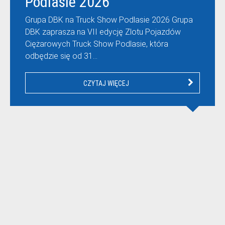
Podlasie 2026
Grupa DBK na Truck Show Podlasie 2026 Grupa
DBK zaprasza na VII edycję Zlotu Pojazdów
Ciężarowych Truck Show Podlasie, która
odbędzie się od 31…
CZYTAJ WIĘCEJ