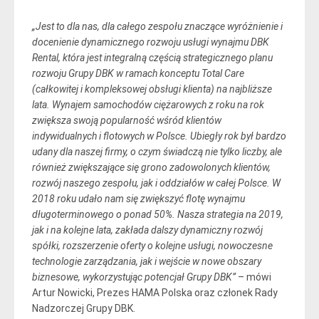
„Jest to dla nas, dla całego zespołu znaczące wyróżnienie i
docenienie dynamicznego rozwoju usługi wynajmu DBK
Rental, która jest integralną częścią strategicznego planu
rozwoju Grupy DBK w ramach konceptu Total Care
(całkowitej i kompleksowej obsługi klienta) na najbliższe
lata. Wynajem samochodów ciężarowych z roku na rok
zwiększa swoją popularność wśród klientów
indywidualnych i flotowych w Polsce. Ubiegły rok był bardzo
udany dla naszej firmy, o czym świadczą nie tylko liczby, ale
również zwiększające się grono zadowolonych klientów,
rozwój naszego zespołu, jak i oddziałów w całej Polsce. W
2018 roku udało nam się zwiększyć flotę wynajmu
długoterminowego o ponad 50%. Nasza strategia na 2019,
jak i na kolejne lata, zakłada dalszy dynamiczny rozwój
spółki, rozszerzenie oferty o kolejne usługi, nowoczesne
technologie zarządzania, jak i wejście w nowe obszary
biznesowe, wykorzystując potencjał Grupy DBK”
– mówi
Artur Nowicki, Prezes HAMA Polska oraz członek Rady
Nadzorczej Grupy DBK.