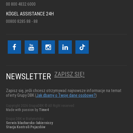
00 800 4832 6000
KÖGEL ASSISTANCE 24H
00800 8285 88 - 88
ZAPISZ SIĘ!
NEWSLETTER
Zapisz się, jeśli chcesz otrzymywać najnowsze informacje na temat
oferty Grupy DBK (
Jak dbamy o Twoje dane osobowe?
)
Copyright 2026 GrupaDBK © All Right reserved
Made with passion by
Time4
Grupa DBK w Białymstoku:
Serwis blacharsko-lakierniczy
Stacja Kontroli Pojazdów