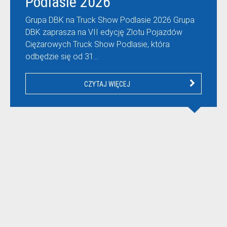
Podlasie 2026
Grupa DBK na Truck Show Podlasie 2026 Grupa
DBK zaprasza na VII edycję Zlotu Pojazdów
Ciężarowych Truck Show Podlasie, która
odbędzie się od 31…
CZYTAJ WIĘCEJ