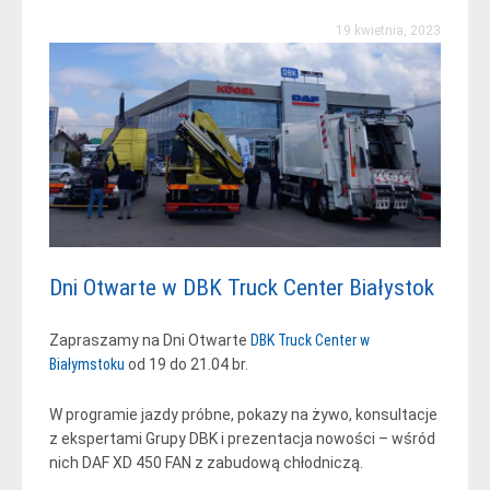
19 kwietnia, 2023
Dni Otwarte w DBK Truck Center Białystok
Zapraszamy na Dni Otwarte
DBK Truck Center w
Białymstoku
od 19 do 21.04 br.
W programie jazdy próbne, pokazy na żywo, konsultacje
z ekspertami Grupy DBK i prezentacja nowości – wśród
nich DAF XD 450 FAN z zabudową chłodniczą.