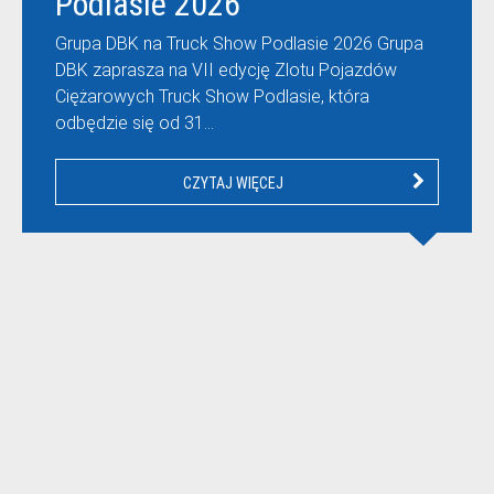
Podlasie 2026
Grupa DBK na Truck Show Podlasie 2026 Grupa
DBK zaprasza na VII edycję Zlotu Pojazdów
Ciężarowych Truck Show Podlasie, która
odbędzie się od 31…
CZYTAJ WIĘCEJ