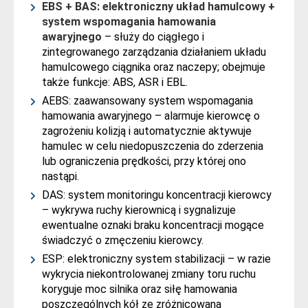
EBS + BAS: elektroniczny układ hamulcowy +
system wspomagania hamowania
awaryjnego
– służy do ciągłego i
zintegrowanego zarządzania działaniem układu
hamulcowego ciągnika oraz naczepy; obejmuje
także funkcje: ABS, ASR i EBL.
AEBS: zaawansowany system wspomagania
hamowania awaryjnego – alarmuje kierowcę o
zagrożeniu kolizją i automatycznie aktywuje
hamulec w celu niedopuszczenia do zderzenia
lub ograniczenia prędkości, przy której ono
nastąpi.
DAS: system monitoringu koncentracji kierowcy
– wykrywa ruchy kierownicą i sygnalizuje
ewentualne oznaki braku koncentracji mogące
świadczyć o zmęczeniu kierowcy.
ESP: elektroniczny system stabilizacji – w razie
wykrycia niekontrolowanej zmiany toru ruchu
koryguje moc silnika oraz siłę hamowania
poszczególnych kół ze zróżnicowaną