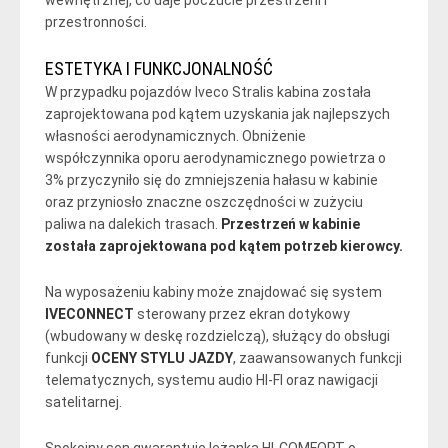
wewnętrznej, co daje poczucie przestrzeni i
przestronności.
ESTETYKA I FUNKCJONALNOŚĆ
W przypadku pojazdów Iveco Stralis kabina została
zaprojektowana pod kątem uzyskania jak najlepszych
własności aerodynamicznych. Obniżenie
współczynnika oporu aerodynamicznego powietrza o
3% przyczyniło się do zmniejszenia hałasu w kabinie
oraz przyniosło znaczne oszczędności w zużyciu
paliwa na dalekich trasach.
Przestrzeń w kabinie
została zaprojektowana pod kątem potrzeb kierowcy.
Na wyposażeniu kabiny może znajdować się system
IVECONNECT
sterowany przez ekran dotykowy
(wbudowany w deskę rozdzielczą), służący do obsługi
funkcji
OCENY STYLU JAZDY
, zaawansowanych funkcji
telematycznych, systemu audio HI-FI oraz nawigacji
satelitarnej.