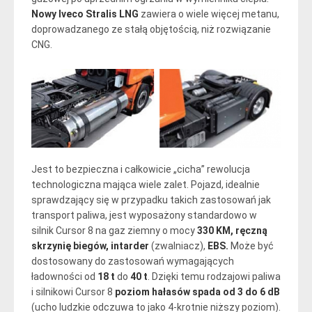
Nowy Iveco Stralis LNG
zawiera o wiele więcej metanu,
doprowadzanego ze stałą objętością, niż rozwiązanie
CNG.
Jest to bezpieczna i całkowicie „cicha” rewolucja
technologiczna mająca wiele zalet. Pojazd, idealnie
sprawdzający się w przypadku takich zastosowań jak
transport paliwa, jest wyposażony standardowo w
silnik Cursor 8 na gaz ziemny o mocy
330 KM, ręczną
skrzynię biegów, intarder
(zwalniacz),
EBS.
Może być
dostosowany do zastosowań wymagających
ładowności od
18 t
do
40 t
. Dzięki temu rodzajowi paliwa
i silnikowi Cursor 8
poziom hałasów spada od 3 do 6 dB
(ucho ludzkie odczuwa to jako 4-krotnie niższy poziom).