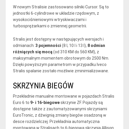
W nowym Stralisie zastosowano silniki Cursor. Są to
jednostki 6-cylindrowe w układzie rzędowym, z
wysokociśnieniowymi wtryskiwaczami i
turbosprężarkami o zmiennej geometrii.
Stralis jest dostępny w następujących wersjach i
odmianach:
3 pojemności
(8 l, 10 l i 13 l),
8 odmian
różniących się mocą
(od 310 KM do 560 KM), z
maksymalnym momentem obrotowym do 2500 Nm.
Dzięki powyższym parametrom w przypadku Iveco
Stralis spalanie zostało możliwie zminimializowane.
SKRZYNIA BIEGÓW
Przekładnie manualne montowane w pojazdach Stralis
Euro 6 to
9- i 16-biegowe
skrzynie ZF. Pojazdy są
dostępne także z zautomatyzowanymi skrzyniami
EuroTronic, z dźwignią zmiany biegów osadzoną w
desce rozdzielczej. Przekładnia automatyczna
montowana w Stralisach to 6-biegowa skrzynia Allison