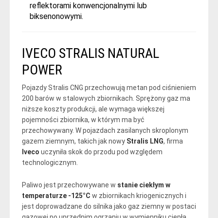
reflektorami konwencjonalnymi lub
biksenonowymi.
IVECO STRALIS NATURAL
POWER
Pojazdy Stralis CNG przechowują metan pod ciśnieniem
200 barów w stalowych zbiornikach. Sprężony gaz ma
niższe koszty produkcji, ale wymaga większej
pojemności zbiornika, w którym ma być
przechowywany. W pojazdach zasilanych skroplonym
gazem ziemnym, takich jak nowy
Stralis LNG
, firma
Iveco
uczyniła skok do przodu pod względem
technologicznym.
Paliwo jest przechowywane w
stanie ciekłym w
temperaturze -125°C
w zbiornikach kriogenicznych i
jest doprowadzane do silnika jako gaz ziemny w postaci
gazowej po uprzednim ogrzaniu w wymienniku ciepła.