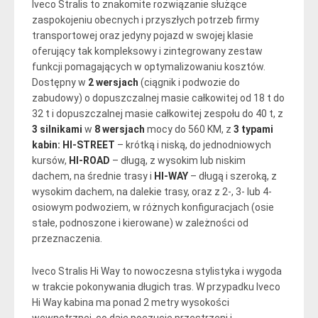
Iveco Stralis to znakomite rozwiązanie służące
zaspokojeniu obecnych i przyszłych potrzeb firmy
transportowej oraz jedyny pojazd w swojej klasie
oferujący tak kompleksowy i zintegrowany zestaw
funkcji pomagających w optymalizowaniu kosztów.
Dostępny w
2 wersjach
(ciągnik i podwozie do
zabudowy) o dopuszczalnej masie całkowitej od 18 t do
32 t i dopuszczalnej masie całkowitej zespołu do 40 t, z
3 silnikami
w
8 wersjach
mocy do 560 KM, z
3 typami
kabin: HI-STREET
– krótką i niską, do jednodniowych
kursów,
HI-ROAD
– długą, z wysokim lub niskim
dachem, na średnie trasy i
HI-WAY
– długą i szeroką, z
wysokim dachem, na dalekie trasy, oraz z 2-, 3- lub 4-
osiowym podwoziem, w różnych konfiguracjach (osie
stałe, podnoszone i kierowane) w zależności od
przeznaczenia.
Iveco Stralis Hi Way to nowoczesna stylistyka i wygoda
w trakcie pokonywania długich tras. W przypadku Iveco
Hi Way kabina ma ponad 2 metry wysokości