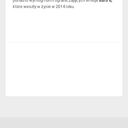
ponadto wymogi norm ograniczających emisje
Euro 6,
które weszły w życie w 2014 roku.