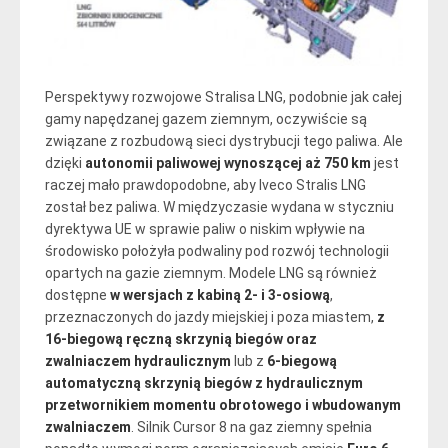
Perspektywy rozwojowe Stralisa LNG, podobnie jak całej
gamy napędzanej gazem ziemnym, oczywiście są
związane z rozbudową sieci dystrybucji tego paliwa. Ale
dzięki
autonomii paliwowej wynoszącej aż 750 km
jest
raczej mało prawdopodobne, aby Iveco Stralis LNG
został bez paliwa. W międzyczasie wydana w styczniu
dyrektywa UE w sprawie paliw o niskim wpływie na
środowisko położyła podwaliny pod rozwój technologii
opartych na gazie ziemnym. Modele LNG są również
dostępne
w wersjach z kabiną 2- i 3-osiową
,
przeznaczonych do jazdy miejskiej i poza miastem,
z
16-biegową ręczną skrzynią biegów oraz
zwalniaczem hydraulicznym
lub z
6-biegową
automatyczną skrzynią biegów z hydraulicznym
przetwornikiem momentu obrotowego i wbudowanym
zwalniaczem
. Silnik Cursor 8 na gaz ziemny spełnia