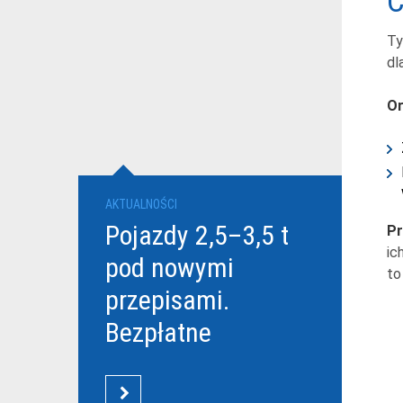
C
Ty
dl
Or
AKTUALNOŚCI
Pojazdy 2,5–3,5 t
Pr
ic
pod nowymi
to
przepisami.
Bezpłatne
szkolenia Grupy
DBK dla
CZYTAJ WIĘCEJ