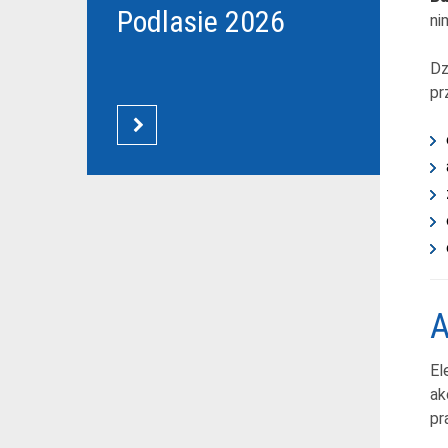
Podlasie 2026
ni
Dz
pr
CZYTAJ WIĘCEJ
A
El
ak
pr