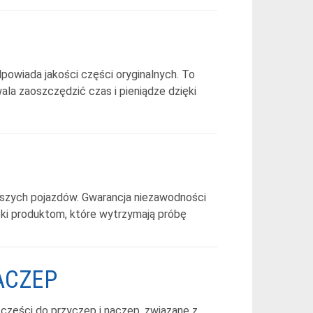
powiada jakości części oryginalnych. To
la zaoszczędzić czas i pieniądze dzięki
arszych pojazdów. Gwarancja niezawodności
ęki produktom, które wytrzymają próbę
ACZEP
części do przyczep i naczep, związane z