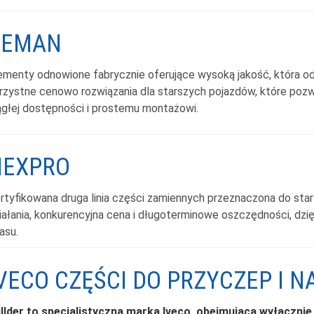
REMAN
ementy odnowione fabrycznie oferujące wysoką jakość, która od
rzystne cenowo rozwiązania dla starszych pojazdów, które pozwa
ągłej dostępności i prostemu montażowi.
NEXPRO
ertyfikowana druga linia części zamiennych przeznaczona do st
iałania, konkurencyjna cena i długoterminowe oszczędności, dzi
asu.
VECO CZĘŚCI DO PRZYCZEP I N
llder to specjalistyczna marka Iveco, obejmująca wyłącznie