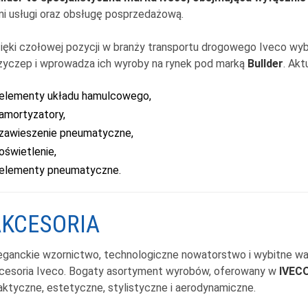
mi usługi oraz obsługę posprzedażową.
ięki czołowej pozycji w branży transportu drogowego Iveco wy
zyczep i wprowadza ich wyroby na rynek pod marką
Bullder
. Akt
elementy układu hamulcowego,
amortyzatory,
zawieszenie pneumatyczne,
oświetlenie,
elementy pneumatyczne.
KCESORIA
eganckie wzornictwo, technologiczne nowatorstwo i wybitne wal
cesoria Iveco. Bogaty asortyment wyrobów, oferowany w
IVEC
aktyczne, estetyczne, stylistyczne i aerodynamiczne.