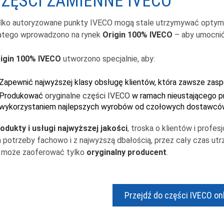
ZĘŚCI ZAMIENNE IVECO
lko autoryzowane punkty IVECO mogą stale utrzymywać optyma
atego wprowadzono na rynek
Origin 100% IVECO
– aby umocnić 
igin 100% IVECO
utworzono specjalnie, aby:
Zapewnić najwyższej klasy obsługę klientów, która zawsze zaspo
Produkować
oryginalne części IVECO
w ramach nieustającego p
wykorzystaniem najlepszych wyrobów od czołowych dostawcó
odukty i usługi najwyższej jakości
, troska o klientów i profe
h potrzeby fachowo i z najwyższą dbałością, przez cały czas ut
 może zaoferować tylko
oryginalny producent
.
Przejdź do części IVECO onl