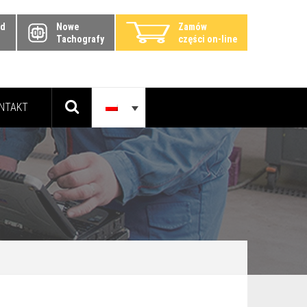
zd
Nowe
Zamów
Tachografy
części on-line
NTAKT