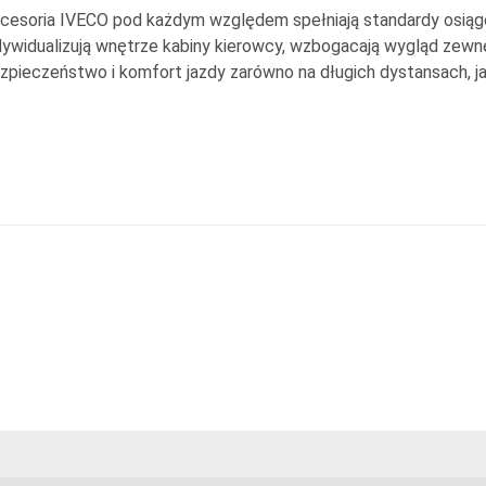
cesoria IVECO pod każdym względem spełniają standardy osiągó
dywidualizują wnętrze kabiny kierowcy, wzbogacają wygląd zewn
zpieczeństwo i komfort jazdy zarówno na długich dystansach, jak