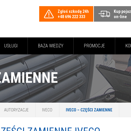
Zgłoś szkodę 24h
Kup poja
+48 696 222 333
on-line
USŁUGI
BAZA WIEDZY
PROMOCJE
KO
 ZAMIENNE
AUTORYZACJE
IVECO
IVECO – CZĘŚCI ZAMIENNE