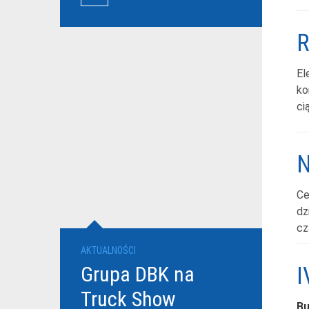
przewoźników
El
ko
ci
​C
dz
cz
AKTUALNOŚCI
Grupa DBK na
I
Truck Show
Bu