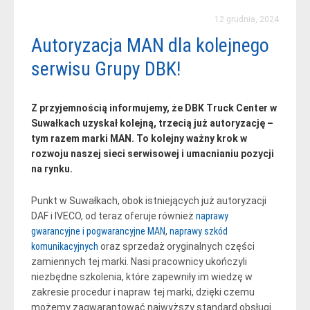
12 grudnia, 2024
Autoryzacja MAN dla kolejnego
serwisu Grupy DBK!
Z przyjemnością informujemy, że DBK Truck Center w
Suwałkach uzyskał kolejną, trzecią już autoryzację –
tym razem marki MAN. To kolejny ważny krok w
rozwoju naszej sieci serwisowej i umacnianiu pozycji
na rynku.
Punkt w Suwałkach, obok istniejących już autoryzacji
DAF i IVECO, od teraz oferuje również
naprawy
gwarancyjne i pogwarancyjne MAN
,
naprawy szkód
komunikacyjnych
oraz sprzedaż oryginalnych części
zamiennych tej marki. Nasi pracownicy ukończyli
niezbędne szkolenia, które zapewniły im wiedzę w
zakresie procedur i napraw tej marki, dzięki czemu
możemy zagwarantować najwyższy standard obsługi