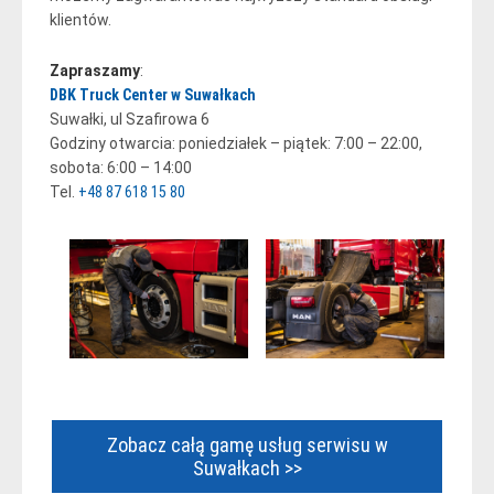
klientów.
Zapraszamy
:
DBK Truck Center w Suwałkach
Suwałki, ul Szafirowa 6
Godziny otwarcia: poniedziałek – piątek: 7:00 – 22:00,
sobota: 6:00 – 14:00
Tel.
+48 87 618 15 80
Zobacz całą gamę usług serwisu w
Suwałkach >>