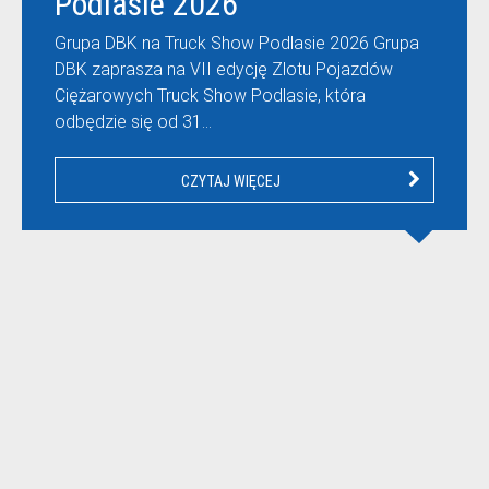
Podlasie 2026
Grupa DBK na Truck Show Podlasie 2026 Grupa
DBK zaprasza na VII edycję Zlotu Pojazdów
Ciężarowych Truck Show Podlasie, która
odbędzie się od 31…
CZYTAJ WIĘCEJ