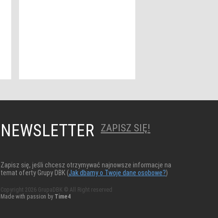
NEWSLETTER
ZAPISZ SIĘ!
Zapisz się, jeśli chcesz otrzymywać najnowsze informacje na
temat oferty Grupy DBK (
Jak dbamy o Twoje dane osobowe?
)
Copyright 2026 GrupaDBK © All Right reserved
Made with passion by
Time4