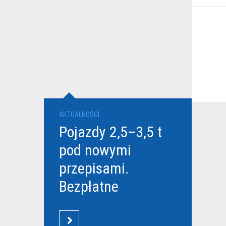
AKTUALNOŚCI
Pojazdy 2,5–3,5 t
pod nowymi
przepisami.
Bezpłatne
szkolenia Grupy
DBK dla
CZYTAJ WIĘCEJ