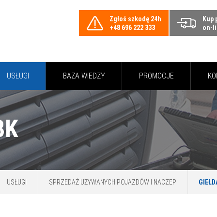
Zgłoś szkodę 24h
Kup 
+48 696 222 333
on-l
USŁUGI
BAZA WIEDZY
PROMOCJE
KO
BK
USŁUGI
SPRZEDAŻ UŻYWANYCH POJAZDÓW I NACZEP
GIEŁD