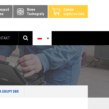
pojazd
Nowe
Zamów
ine
Tachografy
części on-line
NTAKT
A GRUPY DBK