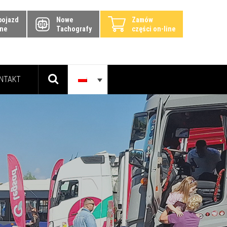
pojazd
Nowe
Zamów
ine
Tachografy
części on-line
NTAKT