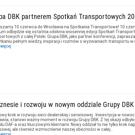
pa DBK partnerem Spotkań Transportowych 2
szamy 10 czerwca do Wrocławia na Spotkania Transportowe! 10 czer
um odbędzie się ostatnia odsłona wiosennej edycji Spotkań Transport
portowych z całej Polski. Grupa DBK, jako partner konferencji, zaprasz
tkaniu pełnym wiedzy, inspiracji i rozmów o wyzwaniach transportu 
 więcej
iznesie i rozwoju w nowym oddziale Grupy DBK
owy krok w rozwoju sieci dealerskiej i serwisowej Inwestycja w nowoc
awia, stanowi ważny moment w rozwoju Grupy DBK. Z tej okazji odbyło 
du DAF-a oraz kluczowymi klientami. Nowy oddział to nie tylko krok napr
sowej, ale również wzmocnienie naszej obecności w całej…
 więcej