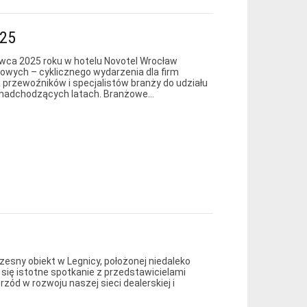
025
wca 2025 roku w hotelu Novotel Wrocław
owych – cyklicznego wydarzenia dla firm
a przewoźników i specjalistów branży do udziału
w nadchodzących latach. Branżowe…
zesny obiekt w Legnicy, położonej niedaleko
się istotne spotkanie z przedstawicielami
zód w rozwoju naszej sieci dealerskiej i