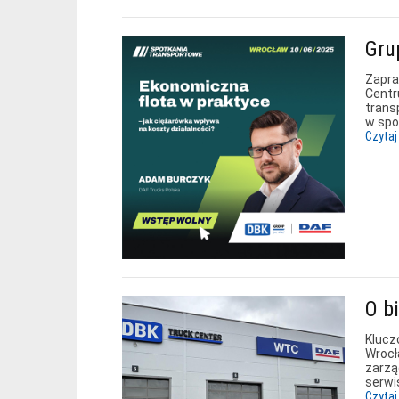
Gru
Zapra
Centr
trans
w spo
Czytaj
O b
Klucz
Wrocł
zarzą
serwi
Czytaj