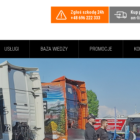
Zgłoś szkodę 24h
Kup 
+48 696 222 333
on-l
USŁUGI
BAZA WIEDZY
PROMOCJE
KO