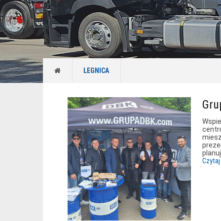
LEGNICA
Gru
Wspie
centr
miesz
preze
planu
Czytaj