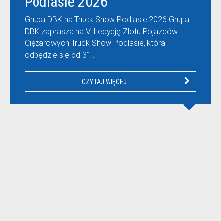
Podlasie 2026
Grupa DBK na Truck Show Podlasie 2026 Grupa
DBK zaprasza na VII edycję Zlotu Pojazdów
Ciężarowych Truck Show Podlasie, która
odbędzie się od 31…
CZYTAJ WIĘCEJ