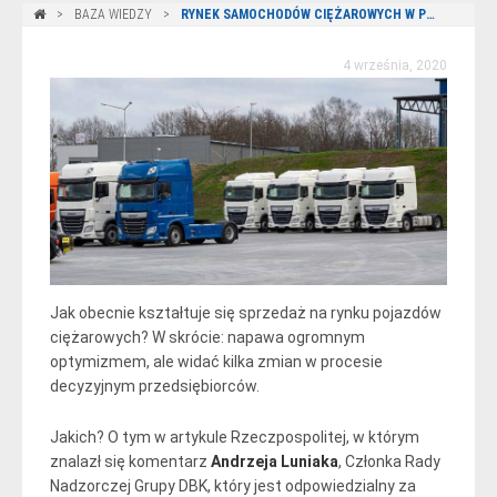
BAZA WIEDZY
RYNEK SAMOCHODÓW CIĘŻAROWYCH W POLSCE
4 września, 2020
Jak obecnie kształtuje się sprzedaż na rynku pojazdów
ciężarowych? W skrócie: napawa ogromnym
optymizmem, ale widać kilka zmian w procesie
decyzyjnym przedsiębiorców.
Jakich? O tym w artykule Rzeczpospolitej, w którym
znalazł się komentarz
Andrzeja Luniaka
, Członka Rady
Nadzorczej Grupy DBK, który jest odpowiedzialny za