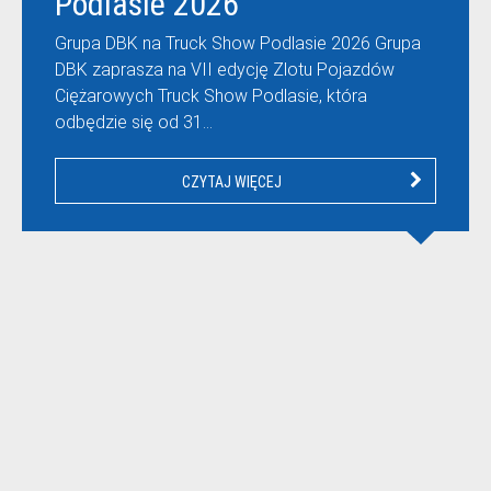
Podlasie 2026
Grupa DBK na Truck Show Podlasie 2026 Grupa
DBK zaprasza na VII edycję Zlotu Pojazdów
Ciężarowych Truck Show Podlasie, która
odbędzie się od 31…
CZYTAJ WIĘCEJ