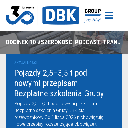
ODCINEK 10 #SZEROKOŚCI PODCAST: TRANSPORT KONTROLOWANY – KTO NAPRAWDĘ KORZYSTA NA TELEMATYCE?
AKTUALNOŚCI
Pojazdy 2,5–3,5 t pod
nowymi przepisami.
Bezpłatne szkolenia Grupy
DBK dla przewoźników
Pojazdy 2,5–3,5 t pod nowymi przepisami.
Bezpłatne szkolenia Grupy DBK dla
przewoźników Od 1 lipca 2026 r. obowiązują
nowe przepisy rozszerzające obowiązek