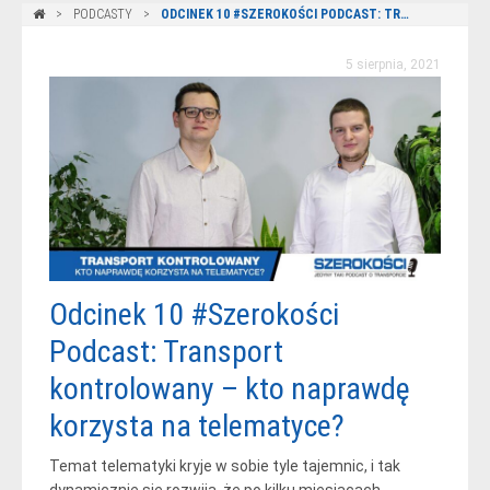
PODCASTY
ODCINEK 10 #SZEROKOŚCI PODCAST: TRANSPORT KONTROLOWANY – KTO NAPRAWDĘ KORZYSTA NA TELEMATYCE?
5 sierpnia, 2021
Odcinek 10 #Szerokości
Podcast: Transport
kontrolowany – kto naprawdę
korzysta na telematyce?
Temat telematyki kryje w sobie tyle tajemnic, i tak
dynamicznie się rozwija, że po kilku miesiącach