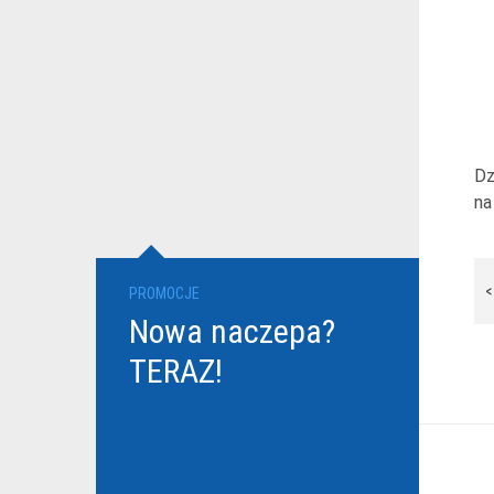
Dz
na
N
<
PROMOCJE
w
Nowa naczepa?
TERAZ!