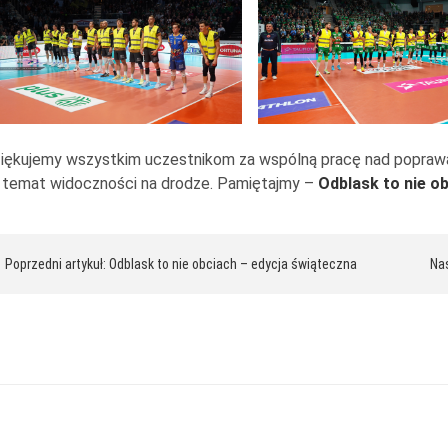
iękujemy wszystkim uczestnikom za wspólną pracę nad popraw
 temat widoczności na drodze. Pamiętajmy –
Odblask to nie ob
awigacja
 Poprzedni artykuł: Odblask to nie obciach – edycja świąteczna
Nas
pisu