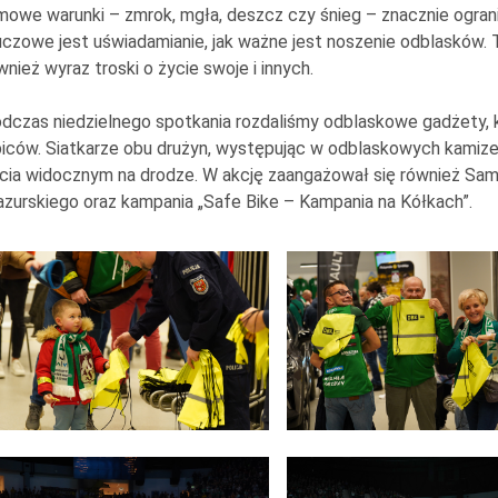
mowe warunki – zmrok, mgła, deszcz czy śnieg – znacznie ogran
uczowe jest uświadamianie, jak ważne jest noszenie odblasków. 
wnież wyraz troski o życie swoje i innych.
dczas niedzielnego spotkania rozdaliśmy odblaskowe gadżety, k
biców. Siatkarze obu drużyn, występując w odblaskowych kamize
cia widocznym na drodze. W akcję zaangażował się również S
zurskiego oraz kampania „Safe Bike – Kampania na Kółkach”.