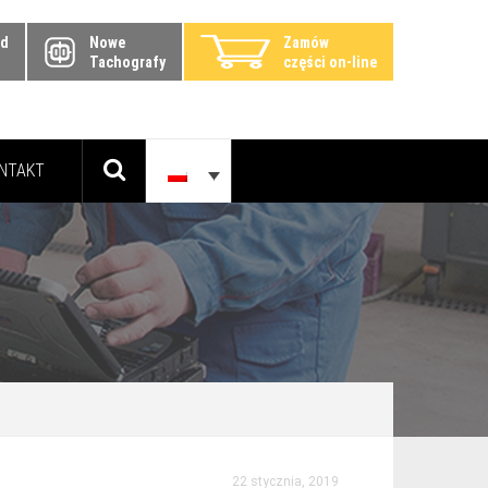
zd
Nowe
Zamów
Tachografy
części on-line
NTAKT
22 stycznia, 2019