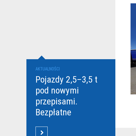
N
AKTUALNOŚCI
w
Pojazdy 2,5–3,5 t
pod nowymi
przepisami.
Bezpłatne
szkolenia Grupy
DBK dla
CZYTAJ WIĘCEJ