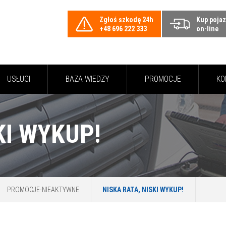
Zgłoś szkodę 24h
Kup poja
+48 696 222 333
on-line
USŁUGI
BAZA WIEDZY
PROMOCJE
KO
KI WYKUP!
PROMOCJE-NIEAKTYWNE
NISKA RATA, NISKI WYKUP!