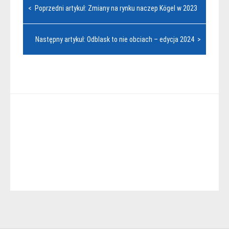
Nawigacja
< Poprzedni artykuł: Zmiany na rynku naczep Kögel w 2023
wpisu
Następny artykuł: Odblask to nie obciach – edycja 2024 >