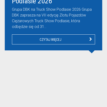
Podlasie 2026
Grupa DBK na Truck Show Podlasie 2026 Grupa
DBK zaprasza na VII edycję Zlotu Pojazdów
Ciężarowych Truck Show Podlasie, która
odbędzie się od 31…
CZYTAJ WIĘCEJ