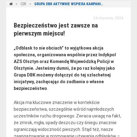
CSR
GRUPA DBK AKTYWNIE WSPIERA KAMPANIĘ “ODBLASK TO NIE OBCIACH”
24 stycznia, 2024
Bezpieczeństwo jest zawsze na
pierwszym miejscu!
„Odblask to nie obciach” to wyjątkowa akcja
społeczna, organizowana wspólnie przez Indykpol
AZS Olsztyn oraz Komendę Wojewódzką Policji w
Olsztynie. Jesteśmy dumni, że po raz kolejny jako
Grupa DBK możemy dołączyć do tej szlachetnej
inicjatywy, zachęcając do zadbania o własne
bezpieczeństwo
.
Akcja ma kluczowe znaczenie w kontekście
bezpieczeństwa, szczególnie wśród najmłodszych
uczestników ruchu drogowego. Zwraca uwagę na fakt,
że zmrok, mgła, opady deszczu czy śniegu znacznie
ograniczają widoczność pieszych. Stąd też, nasze
zaangażowanie w promowanie używania odblasków –