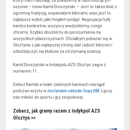
który mam nadzieję, że pokażemy w nadchodzącym
sezonie – mówi Kamil Droszyński. – Jest to także klub z
ogromną tradycją, wspaniałymi kibicami, więc jest to
najlepszy wybór, jaki mogłem podjąć. Negocjacje były
bardzo konkretne, wszyscy wiedzieliśmy, czego
chcemy. Szybko doszliśmy do porozumienia na
wszystkich płaszczyznach. Chciałbym pokazać się w
Olsztynie z jak najlepszej strony, dać radość kibicom i
odwdzięczyć się klubowi za otrzymaną szansę.
Kamil Droszyński w Indykpolu AZS Olsztyn zagra z
numerem 11.
Debiut Kamila w biało-zielonych barwach nastąpił
podczas wizyty w
olsztyńskim oddziale Grupy DBK
. Łączy
nas miłość do sportu i gry zespołowej.
Zobacz, jak gramy razem z Indykpol AZS
Olsztyn >>