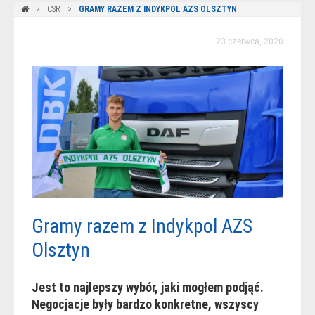
CSR
GRAMY RAZEM Z INDYKPOL AZS OLSZTYN
23 czerwca, 2020
Gramy razem z Indykpol AZS
Olsztyn
Jest to najlepszy wybór, jaki mogłem podjąć.
Negocjacje były bardzo konkretne, wszyscy