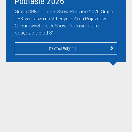
Podlasie 2026
Grupa DBK na Truck Show Podlasie 2026 Grupa
DBK zaprasza na VII edycję Zlotu Pojazdów
Ciężarowych Truck Show Podlasie, która
odbędzie się od 31…
CZYTAJ WIĘCEJ