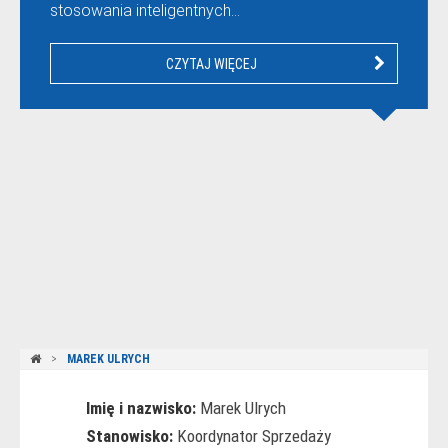
stosowania inteligentnych…
CZYTAJ WIĘCEJ
MAREK ULRYCH
Imię i nazwisko:
Marek Ulrych
Stanowisko:
Koordynator Sprzedaży