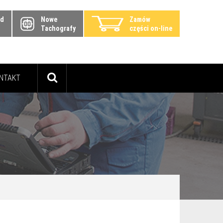
zd
Nowe
Zamów
Tachografy
części on-line
NTAKT