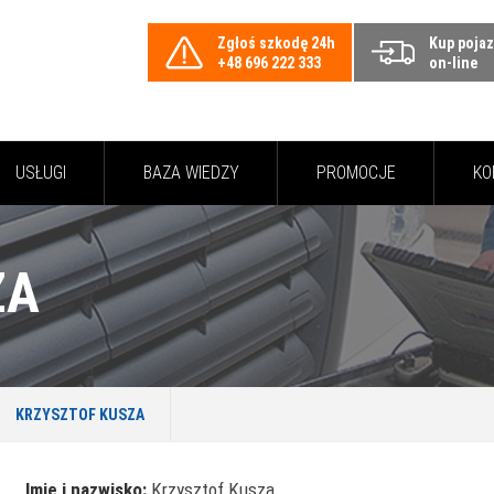
Zgłoś szkodę 24h
Kup poja
+48 696 222 333
on-line
USŁUGI
BAZA WIEDZY
PROMOCJE
KO
ZA
KRZYSZTOF KUSZA
Imię i nazwisko:
Krzysztof Kusza