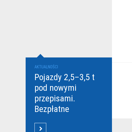
AKTUALNOŚCI
Pojazdy 2,5–3,5 t
pod nowymi
przepisami.
Bezpłatne
szkolenia Grupy
DBK dla
CZYTAJ WIĘCEJ