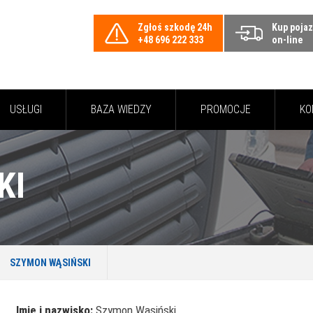
Zgłoś szkodę 24h
Kup poja
+48 696 222 333
on-line
USŁUGI
BAZA WIEDZY
PROMOCJE
KO
KI
SZYMON WĄSIŃSKI
Imię i nazwisko:
Szymon Wąsiński