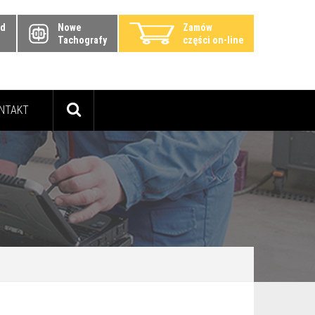
zd
Nowe
Zamów
Tachografy
części on-line
NTAKT