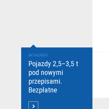
AKTUALNOŚCI
Pojazdy 2,5–3,5 t
pod nowymi
przepisami.
Bezpłatne
szkolenia Grupy
DBK dla
CZYTAJ WIĘCEJ