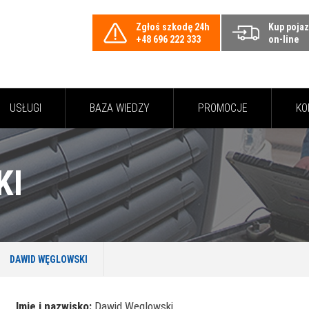
Zgłoś szkodę 24h
Kup poja
+48 696 222 333
on-line
USŁUGI
BAZA WIEDZY
PROMOCJE
KO
KI
DAWID WĘGLOWSKI
Imię i nazwisko:
Dawid Węglowski