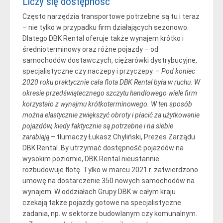
Liczy się dostępność
Często narzędzia transportowe potrzebne są tu i teraz
– nie tylko w przypadku firm działających sezonowo.
Dlatego DBK Rental oferuje także wynajem krótko i
średnioterminowy oraz różne pojazdy – od
samochodów dostawczych, ciężarówki dystrybucyjne,
specjalistyczne czy naczepy i przyczepy. –
Pod koniec
2020 roku praktycznie cała flota DBK Rental była w ruchu. W
okresie przedświątecznego szczytu handlowego wiele firm
korzystało z wynajmu krótkoterminowego. W ten sposób
można elastycznie zwiększyć obroty i płacić za użytkowanie
pojazdów, kiedy faktycznie są potrzebne i na siebie
zarabiają
– tłumaczy Łukasz Chyliński, Prezes Zarządu
DBK Rental. By utrzymać dostępność pojazdów na
wysokim poziomie, DBK Rental nieustannie
rozbudowuje flotę. Tylko w marcu 2021 r. zatwierdzono
umowę na dostarczenie 350 nowych samochodów na
wynajem. W oddziałach Grupy DBK w całym kraju
czekają także pojazdy gotowe na specjalistyczne
zadania, np. w sektorze budowlanym czy komunalnym.