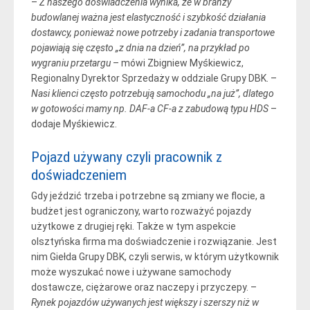
–
Z naszego doświadczenia wynika, że w branży
budowlanej ważna jest elastyczność i szybkość działania
dostawcy, ponieważ nowe potrzeby i zadania transportowe
pojawiają się często „z dnia na dzień”, na przykład po
wygraniu przetargu
– mówi Zbigniew Myśkiewicz,
Regionalny Dyrektor Sprzedaży w oddziale Grupy DBK. –
Nasi klienci często potrzebują samochodu „na już”, dlatego
w gotowości mamy np. DAF-a CF-a z zabudową typu HDS
–
dodaje Myśkiewicz.
Pojazd używany czyli pracownik z
doświadczeniem
Gdy jeździć trzeba i potrzebne są zmiany we flocie, a
budżet jest ograniczony, warto rozważyć pojazdy
użytkowe z drugiej ręki. Także w tym aspekcie
olsztyńska firma ma doświadczenie i rozwiązanie. Jest
nim Giełda Grupy DBK, czyli serwis, w którym użytkownik
może wyszukać nowe i używane samochody
dostawcze, ciężarowe oraz naczepy i przyczepy. –
Rynek pojazdów używanych jest większy i szerszy niż w