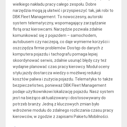
wielkiego nakładu pracy całego zespołu. Dobre
narzędzia mogą ją ułatwić i przyspieszyć tak, jak robi to
DBK Fleet Management. To nowoczesny, autorski
system telematyczny, wspomagający zarządzanie
flotą oraz kierowcami. Narzędzie pozwala zdalnie
komunikować się z pojazdem – samochodem,
autobusem czy naczepą, co daje wymierne korzyści i
oszczędza firmie problemów. Dostęp do danych z
komputera pojazdu i tachografu pomaga lepiej
skoordynować serwis, zdalnie usunąć błędy czy też
wydajnie planować czas pracy kierowcy. Moduł oceny
stylu jazdy dostarcza wiedzy o możliwej redukcji
kosztów paliwa i zużycia pojazdu. Telematyka to także
bezpieczeństwo, ponieważ DBK Fleet Management
podaje użytkownikowi lokalizację pojazdu. Nasz system
jest na bieżąco aktualizowany i dostosowywany do
potrzeb branży. Jedną z kluczowych zmian było
wdrożenie modułu do zdalnego rozliczania czasu pracy
kierowców, w zgodzie z zapisami Pakietu Mobilności.