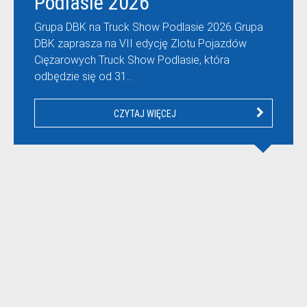
Podlasie 2026
Grupa DBK na Truck Show Podlasie 2026 Grupa
DBK zaprasza na VII edycję Zlotu Pojazdów
Ciężarowych Truck Show Podlasie, która
odbędzie się od 31…
CZYTAJ WIĘCEJ