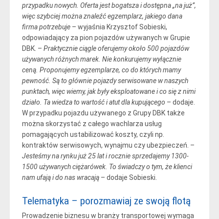
przypadku nowych. Oferta jest bogatsza i dostępna „na już”,
więc szybciej można znaleźć egzemplarz, jakiego dana
firma potrzebuje
– wyjaśnia Krzysztof Sobieski,
odpowiadający za pion pojazdów używanych w Grupie
DBK. –
Praktycznie ciągle oferujemy około 500 pojazdów
używanych różnych marek. Nie konkurujemy wyłącznie
ceną. Proponujemy egzemplarze, co do których mamy
pewność. Są to głównie pojazdy serwisowane w naszych
punktach, więc wiemy, jak były eksploatowane i co się z nimi
działo. Ta wiedza to wartość i atut dla kupującego
– dodaje.
W przypadku pojazdu używanego z Grupy DBK także
można skorzystać z całego wachlarza usług
pomagających ustabilizować koszty, czyli np.
kontraktów serwisowych, wynajmu czy ubezpieczeń. –
Jesteśmy na rynku już 25 lat i rocznie sprzedajemy 1300-
1500 używanych ciężarówek. To świadczy o tym, że klienci
nam ufają i do nas wracają
– dodaje Sobieski.
Telematyka – porozmawiaj ze swoją flotą
Prowadzenie biznesu w branży transportowej wymaga