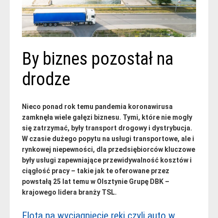
By biznes pozostał na
drodze
Nieco ponad rok temu pandemia koronawirusa
zamknęła wiele gałęzi biznesu. Tymi, które nie mogły
się zatrzymać, były transport drogowy i dystrybucja.
W czasie dużego popytu na usługi transportowe, ale i
rynkowej niepewności, dla przedsiębiorców kluczowe
były usługi zapewniające przewidywalność kosztów i
ciągłość pracy – takie jak te oferowane przez
powstałą 25 lat temu w Olsztynie Grupę DBK –
krajowego lidera branży TSL.
Flota na wyciągnięcie ręki czyli auto w