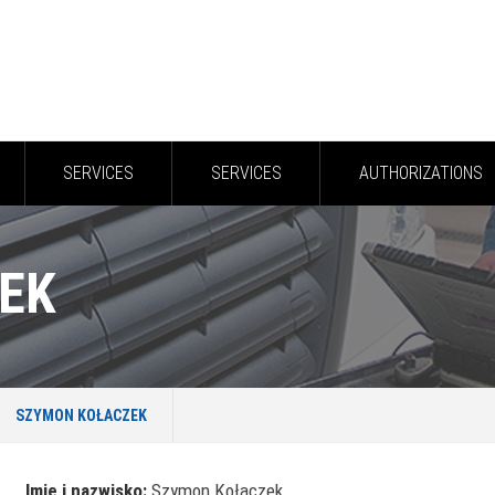
SERVICES
SERVICES
AUTHORIZATIONS
EK
SZYMON KOŁACZEK
Imię i nazwisko:
Szymon Kołaczek