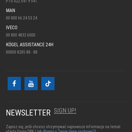
PTS 022 541 9 541
MAN
00 800 66 24 53 24
IVECO
00 800 4832 6000
KÖGEL ASSISTANCE 24H
00800 8285 88 - 88
SIGN UP!
NEWSLETTER
Zapisz się, jeśli chcesz otrzymywać najnowsze informacje na temat
oferty Grupy DBK (
Jak dbamy o Twoje dane osobowe?
)